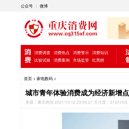
公众号
|
微博
消费调查
消费热点
消费警示
消费知识
比较试验
消费案例
市场监管
红黑榜
首页
> 家电数码 >
城市青年体验消费成为经济新增点
来源：重庆商报 2021/10/12 23:50:27 关注度：212314次