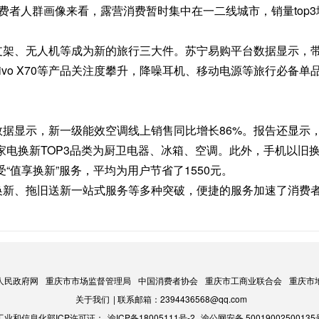
消费者人群画像来看，露营消费暂时集中在一二线城市，销量top3
架、无人机等成为新的旅行三大件。苏宁易购平台数据显示，
ax、vivo X70等产品关注度攀升，降噪耳机、移动电源等旅行必备单
显示，新一级能效空调线上销售同比增长86%。报告还显示
家电换新TOP3品类为厨卫电器、冰箱、空调。此外，手机以旧
受“值享换新”服务，平均为用户节省了1550元。
新、拖旧送新一站式服务等多种突破，便捷的服务加速了消费
人民政府网
重庆市市场监督管理局
中国消费者协会
重庆市工商业联合会
重庆市
关于我们
| 联系邮箱：2394436568@qq.com
工业和信息化部ICP许可证：
渝ICP备18005111号-2
渝公网安备 50019002500135