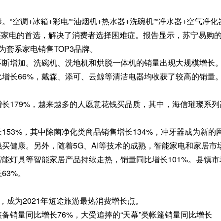
调+冰箱+彩电”“油烟机+热水器+洗碗机”“净水器+空气净化
买家电的首选，解决了消费者选择困难症。报告显示，苏宁易购
为套系家电销售TOP3品牌。
断增加。洗碗机、洗地机和烘脱一体机的销量出现大规模增长
比增长66%，戴森、添可、云鲸等清洁电器均收获了较高的销量
179%，越来越多的人愿意花钱买品质，其中，海信璀璨系列
3%，其中除菌净化类商品销售增长134%，冲牙器成为新的
钱买健康。另外，随着5G、AI等技术的成熟，智能家电和家居市
能灯具等智能家居产品持续走热，销量同比增长101%。县镇市
63%。
成为2021年短途旅游最热消费增长点。
销量同比增长76%，大受追捧的“天幕”类帐篷销量同比增长