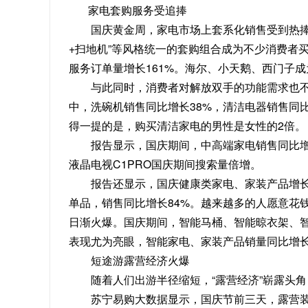
家电套购服务受追捧
国庆黄金周，家电市场上套系化销售受到热捧。“空
+扫地机”等风格统一的套购组合成为不少消费者
服务订单量增长161%。海尔、小天鹅、西门子成
与此同时，消费者对解放双手的功能需求也不
中，洗碗机销售同比增长38%，清洁电器销售同
得一提的是，购买清洁家电的男性是女性的2倍。
报告显示，国庆期间，中高端家电销售同比增长
液晶电视C1PRO国庆期间搜索量倍增。
报告还显示，国庆健康类家电、家装产品增长15
单品，销售同比增长84%。越来越多的人愿意花
日渐火爆。国庆期间，智能马桶、智能晾衣架、智
表现尤为亮眼，智能家电、家装产品销量同比增长
短途游露营经济火爆
随着人们出游半径缩短，“露营经济”崭露头角，
苏宁易购大数据显示，国庆节前三天，露营装备