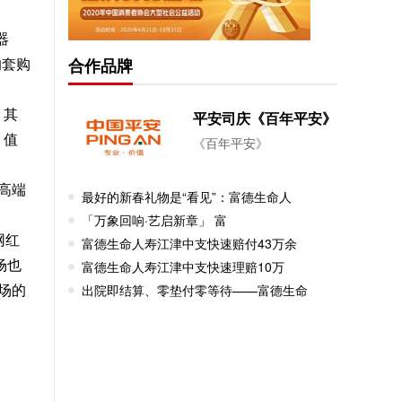
器
的套购
合作品牌
。其
平安司庆《百年平安》
。值
《百年平安》
高端
最好的新春礼物是“看见”：富德生命人
「万象回响·艺启新章」 富
网红
富德生命人寿江津中支快速赔付43万余
场也
富德生命人寿江津中支快速理赔10万
场的
出院即结算、零垫付零等待——富德生命