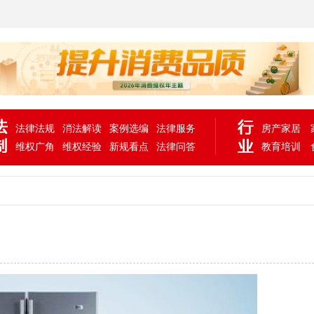
法律法规
消法解读
案例选编
法律服务
房产家居
维权广角
维权经验
新规看点
法律问答
教育培训