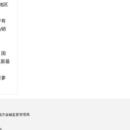
地区
带有
品销
，国
换新最
者参
地方金融监督管理局
号