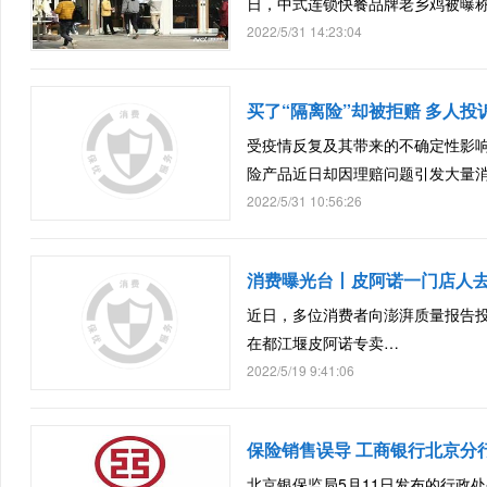
日，中式连锁快餐品牌老乡鸡被曝
2022/5/31 14:23:04
买了“隔离险”却被拒赔 多人投
受疫情反复及其带来的不确定性影
险产品近日却因理赔问题引发大量
2022/5/31 10:56:26
消费曝光台丨皮阿诺一门店人
近日，多位消费者向澎湃质量报告投诉平台（ 
在都江堰皮阿诺专卖…
2022/5/19 9:41:06
保险销售误导 工商银行北京分行
北京银保监局5月11日发布的行政