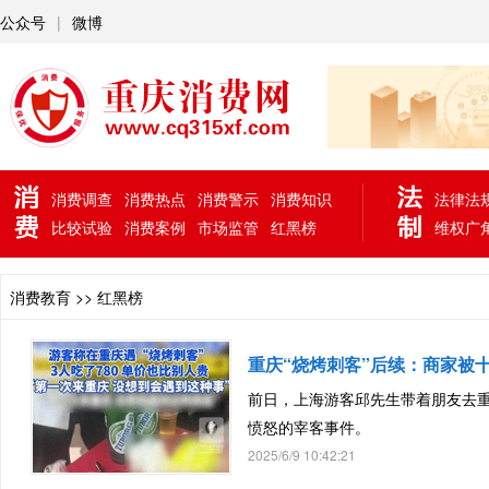
公众号
|
微博
消费调查
消费热点
消费警示
消费知识
法律法
比较试验
消费案例
市场监管
红黑榜
维权广
消费教育 >> 红黑榜
重庆“烧烤刺客”后续：商家被
前日，上海游客邱先生带着朋友去
愤怒的宰客事件。
2025/6/9 10:42:21