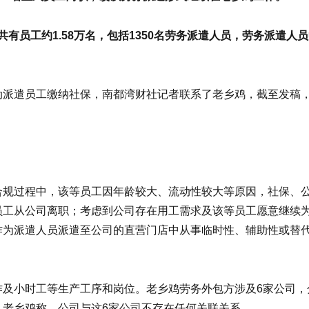
共有员工约1.58万名，包括1350名劳务派遣人员，劳务派遣人
动派遣员工缴纳社保，南都湾财社记者联系了老乡鸡，截至发稿
合规过程中，该等员工因年龄较大、流动性较大等原因，社保、
员工从公司离职；考虑到公司存在用工需求及该等员工愿意继续
作为派遣人员派遣至公司的直营门店中从事临时性、辅助性或替
作及小时工等生产工序和岗位。老乡鸡劳务外包方涉及6家公司，
；老乡鸡称，公司与这6家公司不存在任何关联关系。