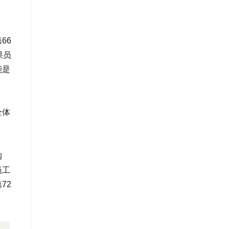
66
果员
能是
全体
购
员工
72