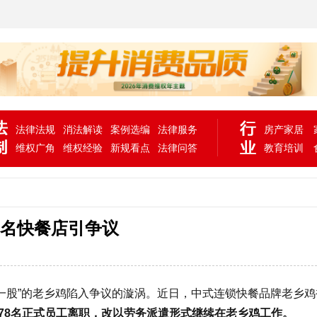
法律法规
消法解读
案例选编
法律服务
房产家居
维权广角
维权经验
新规看点
法律问答
教育培训
知名快餐店引争议
一股”的老乡鸡陷入争议的漩涡。
近日，中式连锁快餐品牌老乡鸡
978名正式员工离职，改以劳务派遣形式继续在老乡鸡工作。