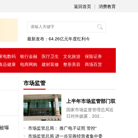
返回首页
|
消费教育
最新发布：
64.26亿元年度红利今
家电数码
银行金融
医疗卫生
文化旅游
保险证券
食品健康
电商网购
建材装修
整形美容
商场百货
市场监管
上半年市场监管部门双
国家市场监督管理总局近
日对外披露，202…
市场监管总局： 推广电子证照 管控“
被曝
市场监管总局 进一步完善经营者集中委