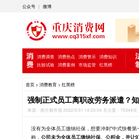
公众号
|
微博
消费调查
消费热点
消费警示
消费知识
比较试验
消费案例
市场监管
红黑榜
首页
> 消费教育 >
红黑榜
强制正式员工离职改劳务派遣？
来源：南方都市报 2022/5/31 14:23:04 关注度：70344次
没有为全体员工缴纳社保，想要冲刺“中式快餐第
称，
公司
未为全体
员工缴纳社保
、公积
金，并让