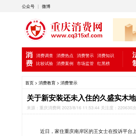
公众号
|
微博
消费调查
消费热点
消费警示
消费知识
比较试验
消费案例
市场监管
红黑榜
首页
> 消费教育 >
消费警示
关于新安装还未入住的久盛实木地
来源：重庆消费网 2023/8/16 11:53:44 关注度：220630
近日，
家住
重庆南岸区
的
王女士
在投诉平台