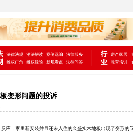
法律法规
消法解读
案例选编
法律服务
房产家居
维权广角
维权经验
新规看点
法律问答
教育培训
板变形问题的投诉
次
上反应，
家里
新安装并且还未入住的久盛实木地板出现了变形的