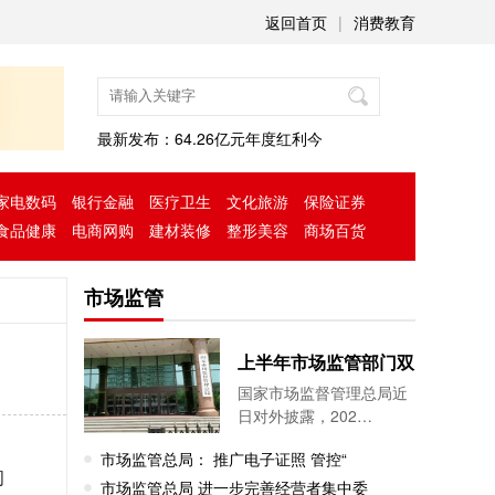
返回首页
|
消费教育
最新发布：
64.26亿元年度红利今
家电数码
银行金融
医疗卫生
文化旅游
保险证券
食品健康
电商网购
建材装修
整形美容
商场百货
市场监管
上半年市场监管部门双
国家市场监督管理总局近
日对外披露，202…
市场监管总局： 推广电子证照 管控“
问
市场监管总局 进一步完善经营者集中委