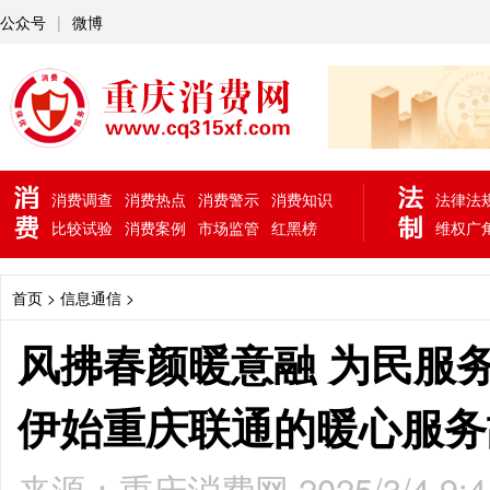
公众号
|
微博
消费调查
消费热点
消费警示
消费知识
法律法
比较试验
消费案例
市场监管
红黑榜
维权广
首页
> 信息通信 >
风拂春颜暖意融 为民服务
伊始重庆联通的暖心服务
来源：重庆消费网 2025/3/4 9:4