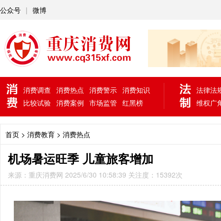
公众号
|
微博
消费调查
消费热点
消费警示
消费知识
法律法
比较试验
消费案例
市场监管
红黑榜
维权广
首页
> 消费教育 >
消费热点
机场暑运旺季 儿童旅客增加
来源：重庆消费网 2025/6/30 10:58:39 关注度：15392次