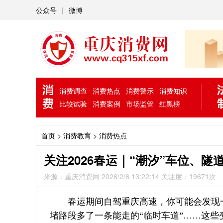
公众号
|
微博
消费调查
消费热点
消费警示
消费知识
比较试验
消费案例
市场监管
红黑榜
首页
> 消费教育 >
消费热点
关注2026春运｜“潮汐”车位、
来源：重庆消费网 2026/2/6 13:22:14 关注度：19671次
春运期间自驾重庆高速，你可能会发现
堵路段多了一条能走的“临时车道”……这