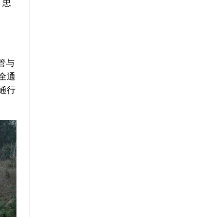
；忠
管与
全通
通行