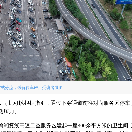
汐”式分流，缓解停车难。受访者供图
满，司机可以根据指引，通过下穿通道前往对向服务区停车
侧压力。
湘复线高速二圣服务区建起一座400余平方米的卫生间, 