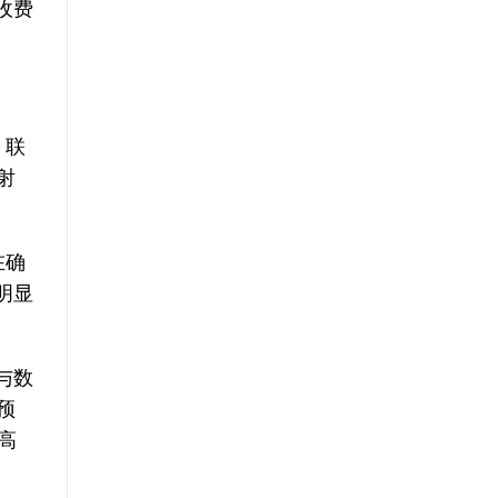
收费
，联
射
在确
明显
与数
预
高