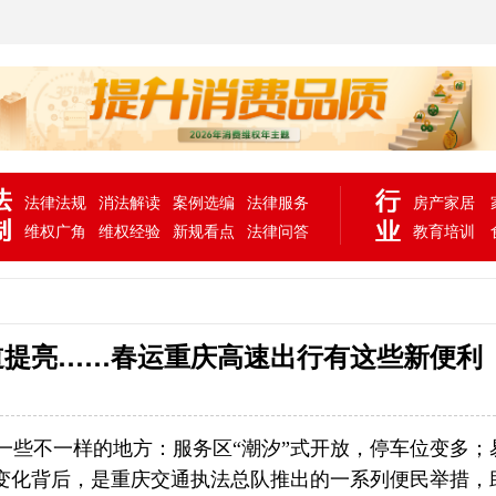
法律法规
消法解读
案例选编
法律服务
房产家居
维权广角
维权经验
新规看点
法律问答
教育培训
隧道提亮……春运重庆高速出行有这些新便利
一些不一样的地方：服务区“潮汐”式开放，停车位变多；
些变化背后，是重庆交通执法总队推出的一系列便民举措，