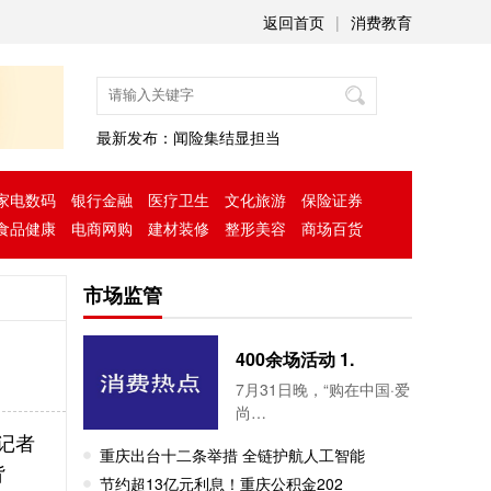
返回首页
|
消费教育
最新发布：
闻险集结显担当
家电数码
银行金融
医疗卫生
文化旅游
保险证券
食品健康
电商网购
建材装修
整形美容
商场百货
市场监管
400余场活动 1.
7月31日晚，“购在中国·爱
尚…
记者
重庆出台十二条举措 全链护航人工智能
背
节约超13亿元利息！重庆公积金202