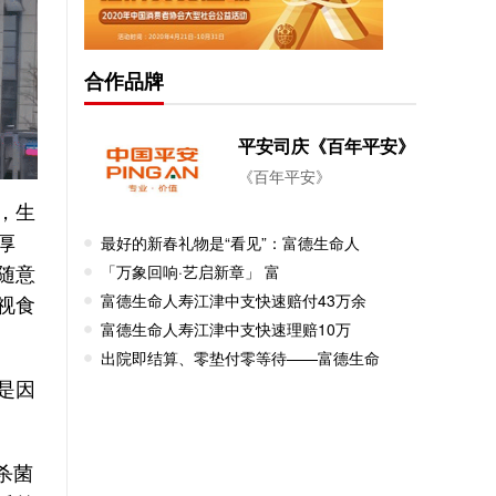
合作品牌
平安司庆《百年平安》
《百年平安》
，生
最好的新春礼物是“看见”：富德生命人
厚
「万象回响·艺启新章」 富
随意
富德生命人寿江津中支快速赔付43万余
视食
富德生命人寿江津中支快速理赔10万
出院即结算、零垫付零等待——富德生命
是因
杀菌