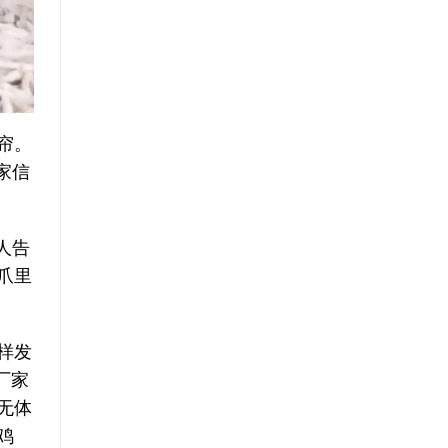
帘。
家信
人告
爪里
样发
厂家
无体
鸡