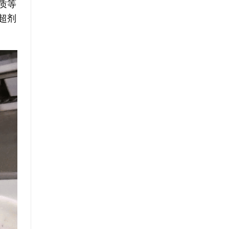
质等
超剂