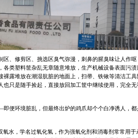
制区、修剪区、挑选区臭气弥漫，刺鼻的腥臭味让人作呕
，各类塑料筐杂乱无章随意堆放，生产机械设备表面污渍
接裸露堆放在潮湿肮脏的地面上，扫帚、铁锹等清洁工具
人也只是随手捡起，直接放回加工筐中继续使用，完全无
—即便环境脏乱，但最终出炉的鸡爪却个个白净诱人，都
”双氧水，学名过氧化氢，作为强氧化剂和消毒剂常常用于