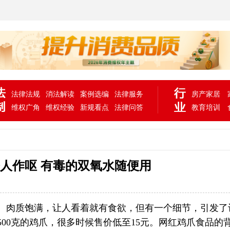
法律法规
消法解读
案例选编
法律服务
房产家居
维权广角
维权经验
新规看点
法律问答
教育培训
令人作呕 有毒的双氧水随便用
、肉质饱满，让人看着就有食欲，但有一个细节，引发了
00克的鸡爪，很多时候售价低至15元。网红鸡爪食品的