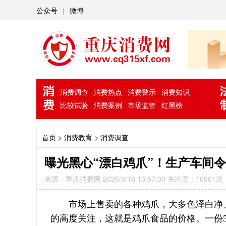
公众号
|
微博
消费调查
消费热点
消费警示
消费知识
比较试验
消费案例
市场监管
红黑榜
首页
> 消费教育 >
消费调查
曝光黑心“漂白鸡爪”！生产车间
来源：重庆消费网 2026/3/16 13:57:30 关注度：10961次
市场上售卖的各种鸡爪，大多色泽白净
的高度关注，这就是鸡爪食品的价格。一份5