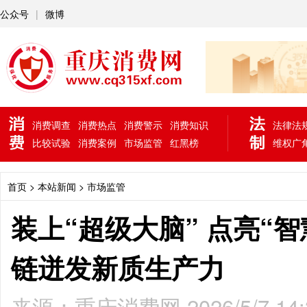
公众号
|
微博
消费调查
消费热点
消费警示
消费知识
法律法
比较试验
消费案例
市场监管
红黑榜
维权广
首页
> 本站新闻 >
市场监管
装上“超级大脑” 点亮“
链迸发新质生产力
来源：重庆消费网 2026/5/7 14: