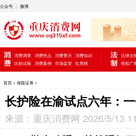
公众号
|
微博
消费调查
消费热点
消费警示
消费知识
法律法
比较试验
消费案例
市场监管
红黑榜
维权广
首页
> 保险证券 >
长护险在渝试点六年：一
来源：重庆消费网 2026/5/13 11