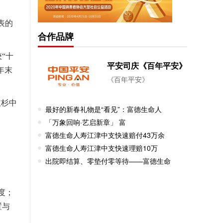
表的
合作品牌
“十
平安司庆《百年平安》
年末
《百年平安》
红杉中
最好的新春礼物是“看见”：富德生命人
「万象回响·艺启新章」 富
富德生命人寿江津中支快速赔付43万余
富德生命人寿江津中支快速理赔10万
出院即结算、零垫付零等待——富德生命
度；
置与