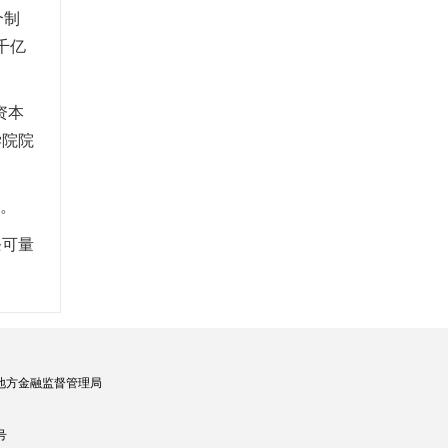
个制
千亿
资本
学院院
架。
条可量
地方金融监督管理局
号