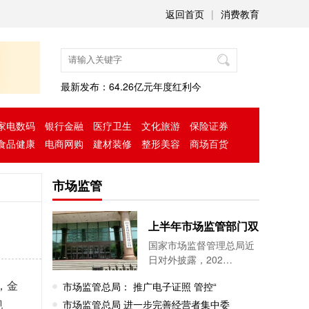
返回首页
|
消费教育
最新发布：
64.26亿元年度红利今
家电数码
银行金融
医疗卫生
文化旅游
保险证券
食品健康
电商网购
建材装修
整形美容
商场百货
市场监管
上半年市场监管部门双
国家市场监督管理总局近
日对外披露，202…
市场监管总局： 推广电子证照 管控“
，金
市场监管总局 进一步完善经营者集中委
现