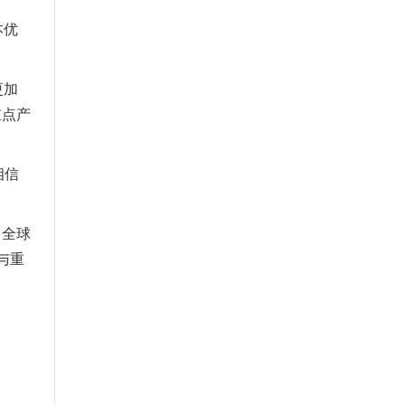
本优
更加
重点产
相信
、全球
与重