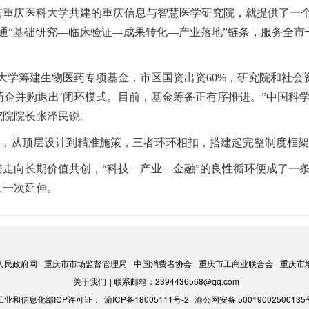
与重庆医科大学共建的重庆信息与智慧医学研究院，就提供了一
打通“基础研究—临床验证—成果转化—产业落地”链条，服务全市
大学筹建生物医药专项基金，市区国资出资60%，研究院和社会
药企并购退出’闭环模式。目前，基金筹备正有序推进。”中国科
究院院长张泽民说。
体系，从顶层设计到精准施策，三者环环相扣，搭建起完整制度框
走向长期价值共创，“科技—产业—金融”的良性循环便成了一
又一次延伸。
人民政府网
重庆市市场监督管理局
中国消费者协会
重庆市工商业联合会
重庆市
关于我们
| 联系邮箱：2394436568@qq.com
工业和信息化部ICP许可证：
渝ICP备18005111号-2
渝公网安备 50019002500135